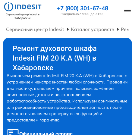
+7 (800) 301-67-48
Ежедневно с 9:00 до 21:00
Сервисный центр Indesit
в
Хабаровске
Сервисный центр Indesit
Каталог устройств
Ремо
Ремонт духового шкафа
Indesit FIM 20 K.A (WH) в
Хабаровске
Выполняем ремонт Indesit FIM 20 K.A (WH) в Хабаровске с
устранением неисправностей любой сложности. Проводим
диагностику, выявляем причины поломки, заменяем
неисправные детали и восстанавливаем
работоспособность устройства. Используем оригинальные
или рекомендованные производителем запчасти, после
ремонта выполняем проверку всех функций и
предоставляем гарантию.
Официальный сервис