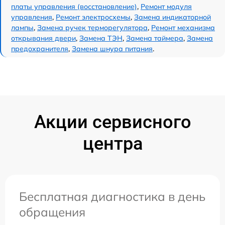
платы управления (восстановление)
,
Ремонт модуля
управления
,
Ремонт электросхемы
,
Замена индикаторной
лампы
,
Замена ручек терморегулятора
,
Ремонт механизма
открывания двери
,
Замена ТЭН
,
Замена таймера
,
Замена
предохранителя
,
Замена шнура питания
.
Акции сервисного
центра
Бесплатная диагностика в день
обращения