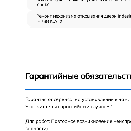
K.A IX
Ремонт механизма открывания двери Indesi
IF 738 K.A IX
Замена ТЭН Indesit IF 738 K.A IX
Замена таймера Indesit IF 738 K.A IX
Замена предохранителя Indesit IF 738 K.A IX
Гарантийные обязательст
Замена шнура питания Indesit IF 738 K.A IX
Гарантия от сервиса: на установленные нами
Замена термодатчика Indesit IF 738 K.A IX
Что считается гарантийным случаем?
Замена панели управления Indesit IF 738 K.
IX
Для работ: Повторное возникновение неиспр
запчасти).