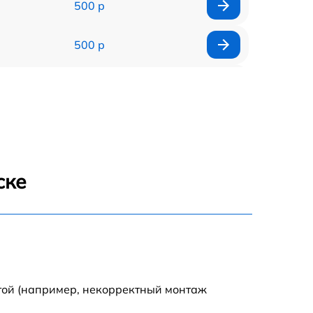
500 р
500 р
1200 р
500 р
700 р
ске
500 р
900 р
1500 р
той (например, некорректный монтаж