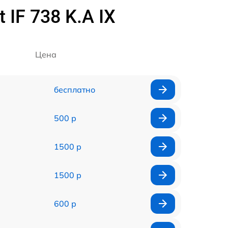
IF 738 K.A IX
Цена
бесплатно
500 р
1500 р
1500 р
600 р