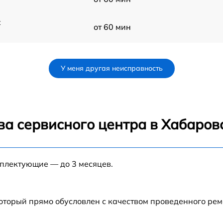
t
от 60 мин
от 60 мин
У меня другая неисправность
от 60 мин
A
от 60 мин
ва сервисного центра в Хабаров
IX
от 60 мин
мплектующие — до 3 месяцев.
X
от 60 мин
от 60 мин
который прямо обусловлен с качеством проведенного ре