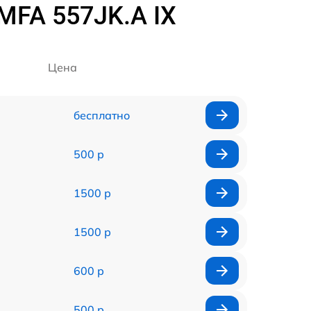
MFA 557JK.A IX
Цена
бесплатно
500 р
1500 р
1500 р
600 р
500 р