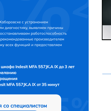
 Хабаровске с устранением
м диагностику, выявляем причины
восстанавливаем работоспособность
и рекомендованные производителем
рку всех функций и предоставляем
 шкафа Indesit MFA 557JK.A IX до 3 лет
 желанию
бращения
sit MFA 557JK.A IX от 35 минут
я со специалистом