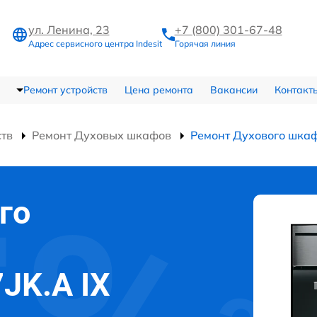
ул. Ленина, 23
+7 (800) 301-67-48
Адрес сервисного центра Indesit
Горячая линия
Ремонт устройств
Цена ремонта
Вакансии
Контакт
ств
Ремонт Духовых шкафов
Ремонт Духового шкаф
го
7JK.A IX