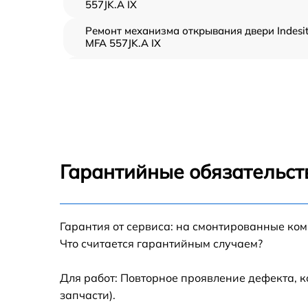
557JK.A IX
Ремонт механизма открывания двери Indesi
MFA 557JK.A IX
Замена ТЭН Indesit MFA 557JK.A IX
Замена таймера Indesit MFA 557JK.A IX
Замена предохранителя Indesit MFA 557JK.
IX
Гарантийные обязательст
Замена шнура питания Indesit MFA 557JK.A 
Гарантия от сервиса: на смонтированные ко
Замена термодатчика Indesit MFA 557JK.A I
Что считается гарантийным случаем?
Замена панели управления Indesit MFA
557JK.A IX
Для работ: Повторное проявление дефекта, 
запчасти).