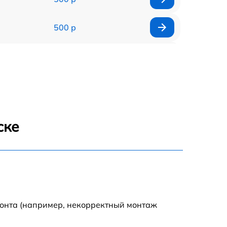
500 р
1200 р
500 р
700 р
ске
500 р
900 р
1500 р
монта (например, некорректный монтаж