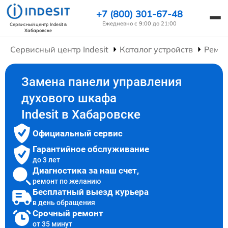
+7 (800) 301-67-48
Ежедневно с 9:00 до 21:00
Сервисный центр Indesit
в
Хабаровске
Сервисный центр Indesit
Каталог устройств
Ремо
Замена панели управления
духового шкафа
Indesit в Хабаровске
Официальный сервис
Гарантийное обслуживание
до 3 лет
Диагностика за наш счет,
ремонт по желанию
Бесплатный выезд курьера
в день обращения
Срочный ремонт
от 35 минут