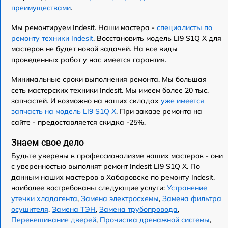
преимуществами
.
Мы ремонтируем Indesit. Наши мастера -
специалисты по
ремонту техники Indesit
. Восстановить модель LI9 S1Q X для
мастеров не будет новой задачей. На все виды
проведенных работ у нас имеется гарантия.
Минимальные сроки выполнения ремонта. Мы большая
сеть мастерских техники Indesit. Мы имеем более 20 тыс.
запчастей. И возможно на наших складах
уже имеется
запчасть на модель LI9 S1Q X
. При заказе ремонта на
сайте - предоставляется скидка -25%.
Знаем свое дело
Будьте уверены в профессионализме наших мастеров - они
с уверенностью выполнят ремонт Indesit LI9 S1Q X. По
данным наших мастеров в Хабаровске по ремонту Indesit,
наиболее востребованы следующие услуги:
Устранение
утечки хладагента
,
Замена электросхемы
,
Замена фильтра
осушителя
,
Замена ТЭН
,
Замена трубопровода
,
Перевешивание дверей
,
Прочистка дренажной системы
,