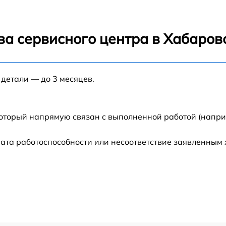
от 60 мин
ва сервисного центра в Хабаров
от 60 мин
 детали — до 3 месяцев.
от 60 мин
от 60 мин
который напрямую связан с выполненной работой (напри
8
от 60 мин
ата работоспособности или несоответствие заявленным
от 60 мин
от 60 мин
от 60 мин