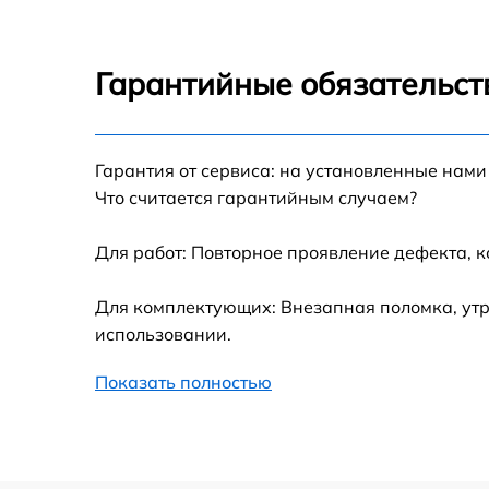
Замена усилителей Indesit LR8 S2 X B
Гарантийные обязательст
Замена таймера Indesit LR8 S2 X B
Гарантия от сервиса: на установленные нами
Замена электросхемы Indesit LR8 S2 X B
Что считается гарантийным случаем?
Ремонт испарителя Indesit LR8 S2 X B
Для работ: Повторное проявление дефекта, 
Устранение засора трубопровода Indesit LR
Для комплектующих: Внезапная поломка, утр
S2 X B
использовании.
Ремонт датчика морозильного отделения
Indesit LR8 S2 X B
Показать полностью
Прочистка дренажной системы Indesit LR8
S2 X B
Перевешивание дверей Indesit LR8 S2 X B