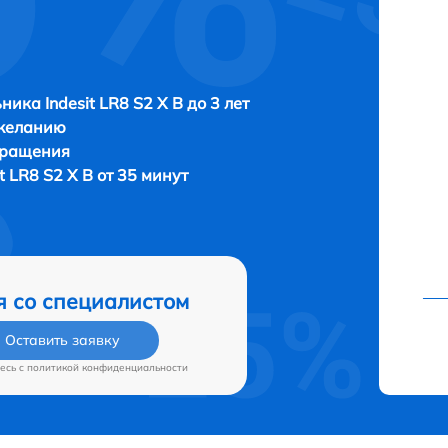
ника Indesit LR8 S2 X B до 3 лет
 желанию
бращения
t LR8 S2 X B от 35 минут
я со специалистом
Оставить заявку
есь c
политикой конфиденциальности