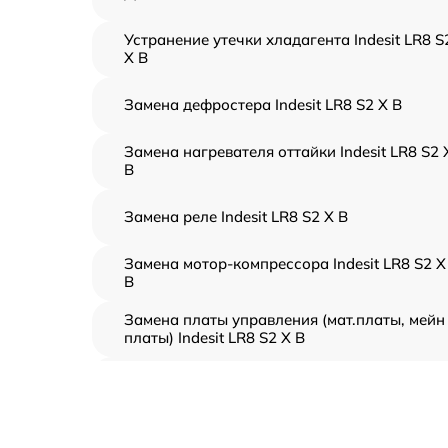
Устранение утечки хладагента Indesit LR8 S
X B
Замена дефростера Indesit LR8 S2 X B
Замена нагревателя оттайки Indesit LR8 S2 
B
Замена реле Indesit LR8 S2 X B
Замена мотор-компрессора Indesit LR8 S2 X
B
Замена платы управления (мат.платы, мейн
платы) Indesit LR8 S2 X B
Ремонт/замена датчика температуры Indesit
LR8 S2 X B
Замена термостата Indesit LR8 S2 X B