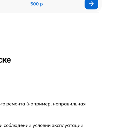
500 р
650 р
500 р
650 р
ске
710 р
590 р
650 р
ого ремонта (например, неправильная
800 р
и соблюдении условий эксплуатации.