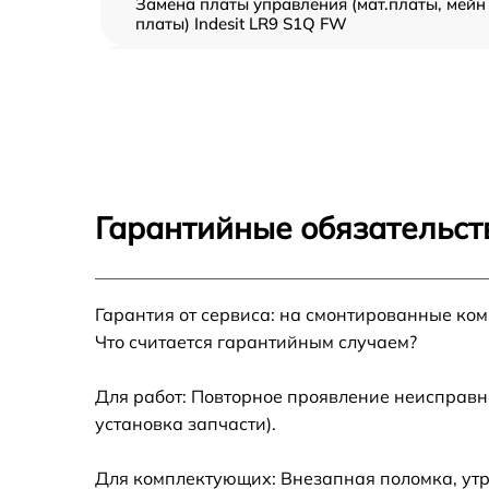
Замена платы управления (мат.платы, мейн
платы) Indesit LR9 S1Q FW
Ремонт/замена датчика температуры Indesit
LR9 S1Q FW
Замена термостата Indesit LR9 S1Q FW
Замена усилителей Indesit LR9 S1Q FW
Гарантийные обязательст
Замена таймера Indesit LR9 S1Q FW
Гарантия от сервиса: на смонтированные ко
Замена электросхемы Indesit LR9 S1Q FW
Что считается гарантийным случаем?
Ремонт испарителя Indesit LR9 S1Q FW
Для работ: Повторное проявление неисправн
установка запчасти).
Устранение засора трубопровода Indesit LR
S1Q FW
Для комплектующих: Внезапная поломка, утр