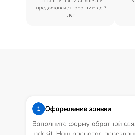
запчасти техники Indesit и
у
предоставляет гарантию до 3
лет.
Оформление заявки
1
Заполните форму обратной связ
Indesit. Наш оператор перезво