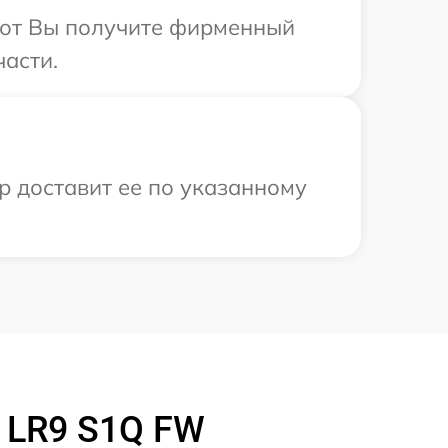
абот Вы получите фирменный
части.
р доставит ее по указанному
 LR9 S1Q FW