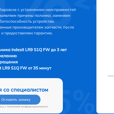
абаровске с устранением неисправностей
выявляем причины поломки, заменяем
ботоспособность устройства.
анные производителем запчасти, после
 и предоставляем гарантию.
ника Indesit LR9 S1Q FW до 3 лет
 желанию
бращения
t LR9 S1Q FW от 35 минут
я со специалистом
Оставить заявку
есь c
политикой конфиденциальности