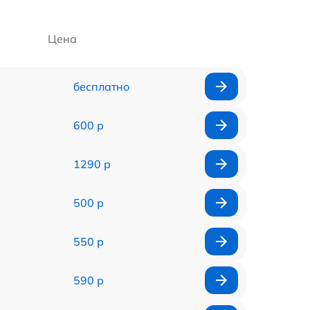
Цена
бесплатно
600 р
1290 р
500 р
550 р
590 р