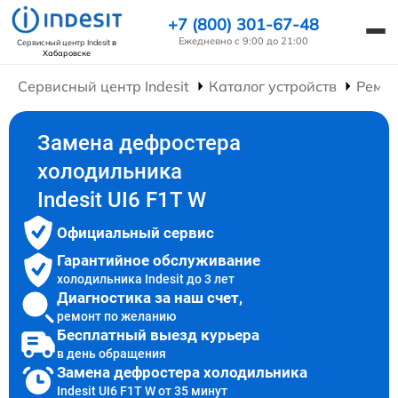
+7 (800) 301-67-48
Ежедневно с 9:00 до 21:00
Сервисный центр Indesit
в
Хабаровске
Сервисный центр Indesit
Каталог устройств
Ремон
Замена дефростера
холодильника
Indesit UI6 F1T W
Официальный сервис
Гарантийное обслуживание
холодильника Indesit до 3 лет
Диагностика за наш счет,
ремонт по желанию
Бесплатный выезд курьера
в день обращения
Замена дефростера холодильника
Indesit UI6 F1T W от 35 минут