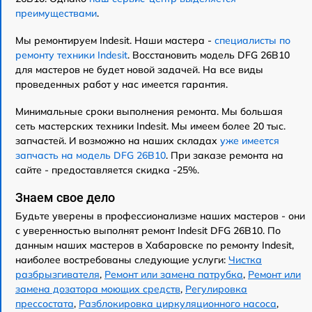
преимуществами
.
Мы ремонтируем Indesit. Наши мастера -
специалисты по
ремонту техники Indesit
. Восстановить модель DFG 26B10
для мастеров не будет новой задачей. На все виды
проведенных работ у нас имеется гарантия.
Минимальные сроки выполнения ремонта. Мы большая
сеть мастерских техники Indesit. Мы имеем более 20 тыс.
запчастей. И возможно на наших складах
уже имеется
запчасть на модель DFG 26B10
. При заказе ремонта на
сайте - предоставляется скидка -25%.
Знаем свое дело
Будьте уверены в профессионализме наших мастеров - они
с уверенностью выполнят ремонт Indesit DFG 26B10. По
данным наших мастеров в Хабаровске по ремонту Indesit,
наиболее востребованы следующие услуги:
Чистка
разбрызгивателя
,
Ремонт или замена патрубка
,
Ремонт или
замена дозатора моющих средств
,
Регулировка
прессостата
,
Разблокировка циркуляционного насоса
,