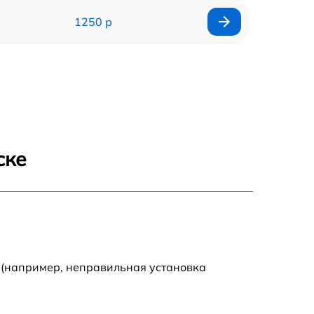
1250 р
1000 р
850 р
2590 р
ске
1550 р
1550 р
1600 р
 (например, неправильная установка
750 р