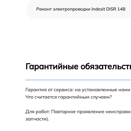
Ремонт электропроводки Indesit DISR 14B
Замена шнура питания Indesit DISR 14B
Корпусный ремонт (замена резинок,
креплений, кнопок) Indesit DISR 14B
Ремонт платы управления (восстановление)
Indesit DISR 14B
Гарантийные обязательст
Замена заливного клапана Indesit DISR 14B
Гарантия от сервиса: на установленные нами
Замена панели управления Indesit DISR 14B
Что считается гарантийным случаем?
Замена расходомера Indesit DISR 14B
Для работ: Повторное проявление неисправн
запчасти).
Замена разбрызгивателя Indesit DISR 14B