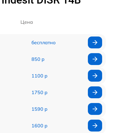
ndesit DISR 14B
Цена
бесплатно
850 р
1100 р
1750 р
1590 р
1600 р