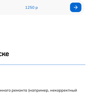
1250 р
1000 р
850 р
2590 р
ске
1550 р
1550 р
1600 р
енного ремонта (например, некорректный
750 р