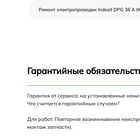
Ремонт электропроводки Indesit DPG 36 A I
Замена шнура питания Indesit DPG 36 A IX
Корпусный ремонт (замена резинок,
креплений, кнопок) Indesit DPG 36 A IX
Ремонт платы управления (восстановление)
Indesit DPG 36 A IX
Гарантийные обязательст
Замена заливного клапана Indesit DPG 36 
IX
Замена панели управления Indesit DPG 36 
Гарантия от сервиса: на установленные нами
IX
Что считается гарантийным случаем?
Замена расходомера Indesit DPG 36 A IX
Для работ: Повторное возникновение неиспр
монтаж запчасти).
Замена разбрызгивателя Indesit DPG 36 A I