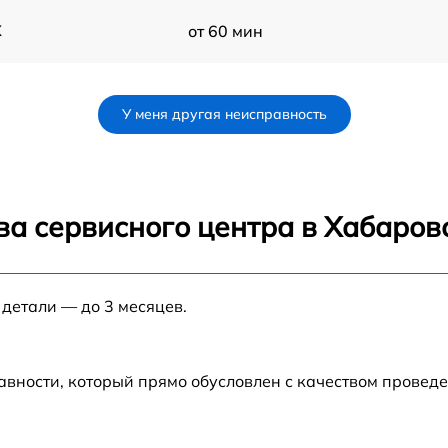
X
от 60 мин
от 60 мин
У меня другая неисправность
от 60 мин
от 60 мин
ва сервисного центра в Хабаров
A
от 60 мин
A
 детали — до 3 месяцев.
от 60 мин
от 60 мин
авности, который прямо обусловлен с качеством провед
X
от 60 мин