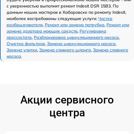
с уверенностью выполнят ремонт Indesit DSR 15B3. По
данным наших мастеров в Хабаровске по ремонту Indesit,
наиболее востребованы следующие услуги:
Чистка
разбрызгивателя
,
Ремонт или замена патрубка
,
Ремонт или
замена дозатора моющих средств
,
Регулировка
прессостата
,
Разблокировка циркуляционного насоса
,
Очистка фильтров
,
Замена циркуляционного насоса
,
Замена улитки
,
Замена сливного шланга
,
Замена сливного
насоса
.
Акции сервисного
центра