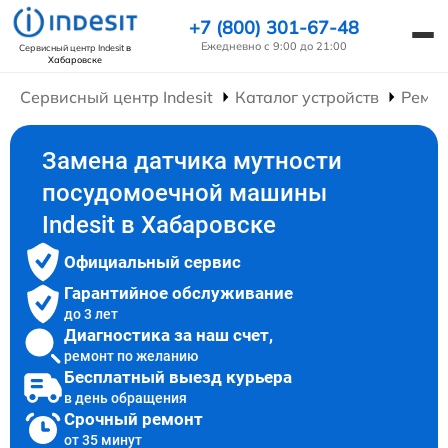
+7 (800) 301-67-48
Ежедневно с 9:00 до 21:00
Сервисный центр Indesit
в
Хабаровске
Сервисный центр Indesit
Каталог устройств
Ремо
Замена датчика мутности
посудомоечной машины
Indesit в Хабаровске
Официальный сервис
Гарантийное обслуживание
до 3 лет
Диагностика за наш счет,
ремонт по желанию
Бесплатный выезд курьера
в день обращения
Срочный ремонт
от 35 минут