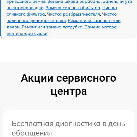
приводного ремня
,
Замена шкива барабана
,
Замена жгута
электропроводки
,
Замена сетевого фильтра
,
Чистка
сливного фильтра
,
Чистка разбрызгивателя
,
Чистка
заливного фильтра-сеточки
,
Ремонт или замена петли
двери
,
Ремонт или замена патрубка
,
Замена мотора
вентилятора сушки
.
Акции сервисного
центра
Бесплатная диагностика в день
обращения