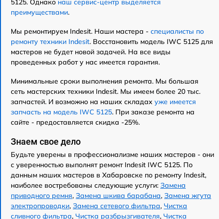
5125. Однако
наш сервис-центр выделяется
преимуществами
.
Мы ремонтируем Indesit. Наши мастера -
специалисты по
ремонту техники Indesit
. Восстановить модель IWC 5125 для
мастеров не будет новой задачей. На все виды
проведенных работ у нас имеется гарантия.
Минимальные сроки выполнения ремонта. Мы большая
сеть мастерских техники Indesit. Мы имеем более 20 тыс.
запчастей. И возможно на наших складах
уже имеется
запчасть на модель IWC 5125
. При заказе ремонта на
сайте - предоставляется скидка -25%.
Знаем свое дело
Будьте уверены в профессионализме наших мастеров - они
с уверенностью выполнят ремонт Indesit IWC 5125. По
данным наших мастеров в Хабаровске по ремонту Indesit,
наиболее востребованы следующие услуги:
Замена
приводного ремня
,
Замена шкива барабана
,
Замена жгута
электропроводки
,
Замена сетевого фильтра
,
Чистка
сливного фильтра
,
Чистка разбрызгивателя
,
Чистка