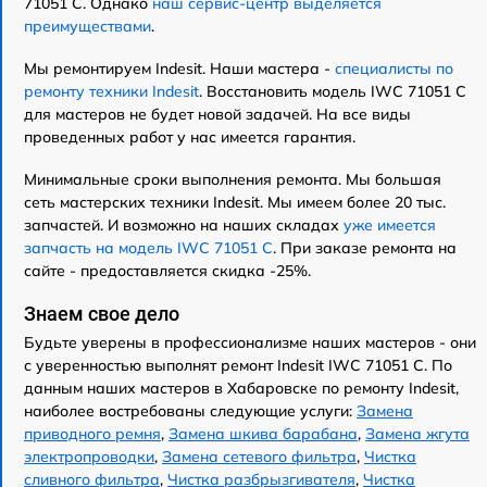
71051 C. Однако
наш сервис-центр выделяется
преимуществами
.
Мы ремонтируем Indesit. Наши мастера -
специалисты по
ремонту техники Indesit
. Восстановить модель IWC 71051 C
для мастеров не будет новой задачей. На все виды
проведенных работ у нас имеется гарантия.
Минимальные сроки выполнения ремонта. Мы большая
сеть мастерских техники Indesit. Мы имеем более 20 тыс.
запчастей. И возможно на наших складах
уже имеется
запчасть на модель IWC 71051 C
. При заказе ремонта на
сайте - предоставляется скидка -25%.
Знаем свое дело
Будьте уверены в профессионализме наших мастеров - они
с уверенностью выполнят ремонт Indesit IWC 71051 C. По
данным наших мастеров в Хабаровске по ремонту Indesit,
наиболее востребованы следующие услуги:
Замена
приводного ремня
,
Замена шкива барабана
,
Замена жгута
электропроводки
,
Замена сетевого фильтра
,
Чистка
сливного фильтра
,
Чистка разбрызгивателя
,
Чистка