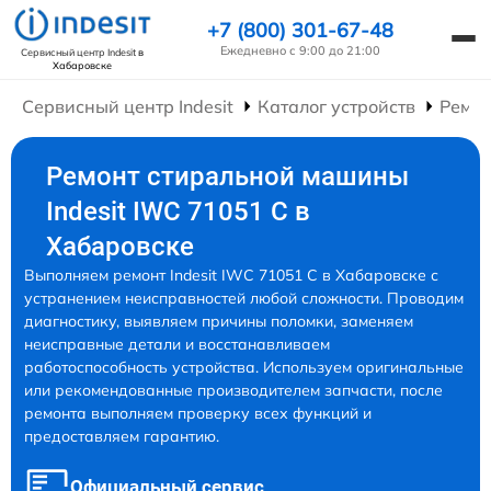
+7 (800) 301-67-48
Ежедневно с 9:00 до 21:00
Сервисный центр Indesit
в
Хабаровске
Сервисный центр Indesit
Каталог устройств
Ремо
Ремонт стиральной машины
Indesit IWC 71051 C в
Хабаровске
Выполняем ремонт Indesit IWC 71051 C в Хабаровске с
устранением неисправностей любой сложности. Проводим
диагностику, выявляем причины поломки, заменяем
неисправные детали и восстанавливаем
работоспособность устройства. Используем оригинальные
или рекомендованные производителем запчасти, после
ремонта выполняем проверку всех функций и
предоставляем гарантию.
Официальный сервис