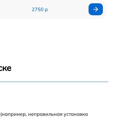
2750 р
850 р
2450 р
1800 р
ске
1100 р
1100 р
1800 р
 (например, неправильная установка
1000 р