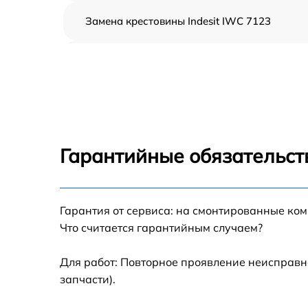
Замена крестовины Indesit IWC 7123
Корпусный ремонт (замена резинок,
креплений, кнопок) Indesit IWC 7123
Ремонт платы управления (восстановление)
Indesit IWC 7123
Замена блока управления Indesit IWC 7123
Гарантийные обязательст
Ремонт/замена датчика температуры Indesit
IWC 7123
Гарантия от сервиса: на смонтированные ко
Замена УБЛ Indesit IWC 7123
Что считается гарантийным случаем?
Замена циркуляционного насоса Indesit IW
7123
Для работ: Повторное проявление неисправн
запчасти).
Замена сливного шланга Indesit IWC 7123