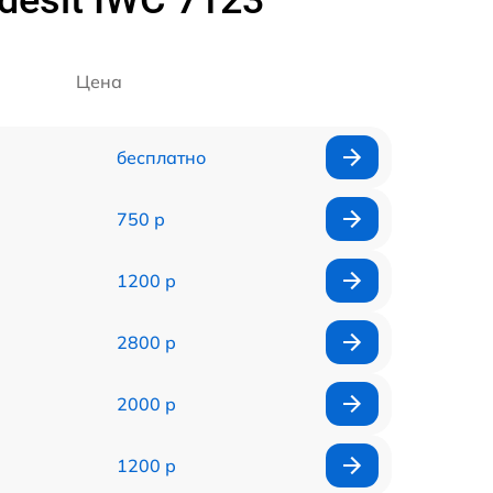
esit IWC 7123
Цена
бесплатно
750 р
1200 р
2800 р
2000 р
1200 р