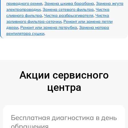
приводного ремня
,
Замена шкива барабана
,
Замена жгута
электропроводки
,
Замена сетевого фильтра
,
Чистка
сливного фильтра
,
Чистка разбрызгивателя
,
Чистка
заливного фильтра-сеточки
,
Ремонт или замена петли
двери
,
Ремонт или замена патрубка
,
Замена мотора
вентилятора сушки
.
Акции сервисного
центра
Бесплатная диагностика в день
обращения