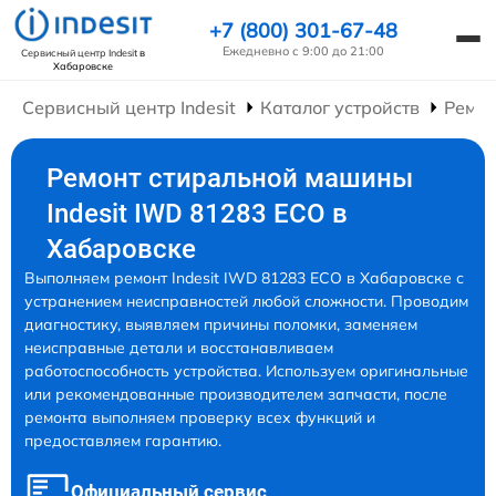
+7 (800) 301-67-48
Ежедневно с 9:00 до 21:00
Сервисный центр Indesit
в
Хабаровске
Сервисный центр Indesit
Каталог устройств
Ремо
Ремонт стиральной машины
Indesit IWD 81283 ECO в
Хабаровске
Выполняем ремонт Indesit IWD 81283 ECO в Хабаровске с
устранением неисправностей любой сложности. Проводим
диагностику, выявляем причины поломки, заменяем
неисправные детали и восстанавливаем
работоспособность устройства. Используем оригинальные
или рекомендованные производителем запчасти, после
ремонта выполняем проверку всех функций и
предоставляем гарантию.
Официальный сервис