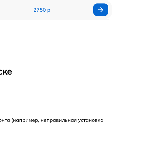
2750 р
850 р
2450 р
1800 р
ске
1100 р
1100 р
1800 р
онта (например, неправильная установка
1000 р