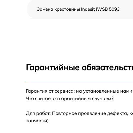
Замена крестовины Indesit IWSB 5093
Корпусный ремонт (замена резинок,
креплений, кнопок) Indesit IWSB 5093
Ремонт платы управления (восстановление)
Indesit IWSB 5093
Замена блока управления Indesit IWSB 509
Гарантийные обязательст
Ремонт/замена датчика температуры Indesit
IWSB 5093
Гарантия от сервиса: на установленные нами
Замена УБЛ Indesit IWSB 5093
Что считается гарантийным случаем?
Замена циркуляционного насоса Indesit
IWSB 5093
Для работ: Повторное проявление дефекта, 
запчасти).
Замена сливного шланга Indesit IWSB 5093