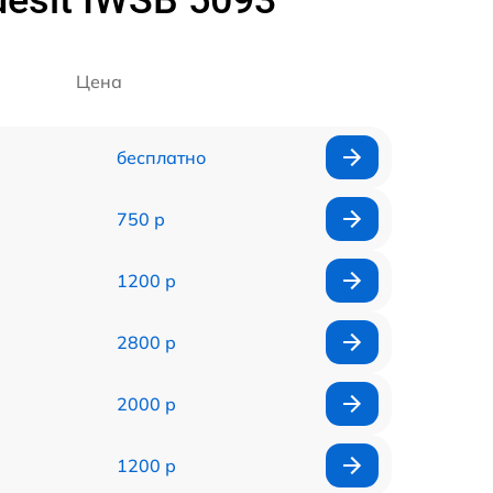
esit IWSB 5093
Цена
бесплатно
750 р
1200 р
2800 р
2000 р
1200 р