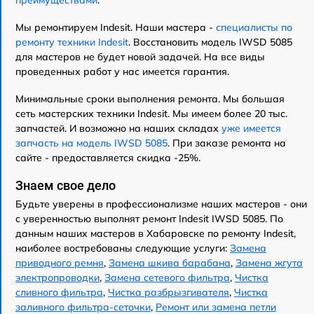
Мы ремонтируем Indesit. Наши мастера -
специалисты по
ремонту техники Indesit
. Восстановить модель IWSD 5085
для мастеров не будет новой задачей. На все виды
проведенных работ у нас имеется гарантия.
Минимальные сроки выполнения ремонта. Мы большая
сеть мастерских техники Indesit. Мы имеем более 20 тыс.
запчастей. И возможно на наших складах
уже имеется
запчасть на модель IWSD 5085
. При заказе ремонта на
сайте - предоставляется скидка -25%.
Знаем свое дело
Будьте уверены в профессионализме наших мастеров - они
с уверенностью выполнят ремонт Indesit IWSD 5085. По
данным наших мастеров в Хабаровске по ремонту Indesit,
наиболее востребованы следующие услуги:
Замена
приводного ремня
,
Замена шкива барабана
,
Замена жгута
электропроводки
,
Замена сетевого фильтра
,
Чистка
сливного фильтра
,
Чистка разбрызгивателя
,
Чистка
заливного фильтра-сеточки
,
Ремонт или замена петли