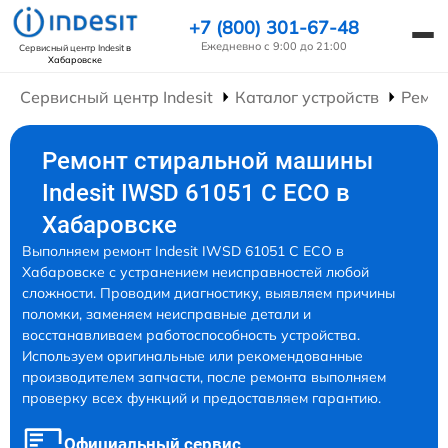
+7 (800) 301-67-48
Ежедневно с 9:00 до 21:00
Сервисный центр Indesit
в
Хабаровске
Сервисный центр Indesit
Каталог устройств
Ремо
Ремонт стиральной машины
Indesit IWSD 61051 C ECO в
Хабаровске
Выполняем ремонт Indesit IWSD 61051 C ECO в
Хабаровске с устранением неисправностей любой
сложности. Проводим диагностику, выявляем причины
поломки, заменяем неисправные детали и
восстанавливаем работоспособность устройства.
Используем оригинальные или рекомендованные
производителем запчасти, после ремонта выполняем
проверку всех функций и предоставляем гарантию.
Официальный сервис