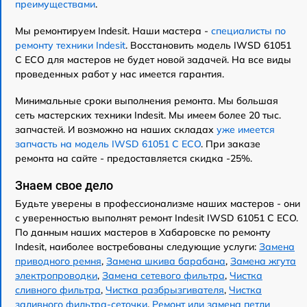
преимуществами
.
Мы ремонтируем Indesit. Наши мастера -
специалисты по
ремонту техники Indesit
. Восстановить модель IWSD 61051
C ECO для мастеров не будет новой задачей. На все виды
проведенных работ у нас имеется гарантия.
Минимальные сроки выполнения ремонта. Мы большая
сеть мастерских техники Indesit. Мы имеем более 20 тыс.
запчастей. И возможно на наших складах
уже имеется
запчасть на модель IWSD 61051 C ECO
. При заказе
ремонта на сайте - предоставляется скидка -25%.
Знаем свое дело
Будьте уверены в профессионализме наших мастеров - они
с уверенностью выполнят ремонт Indesit IWSD 61051 C ECO.
По данным наших мастеров в Хабаровске по ремонту
Indesit, наиболее востребованы следующие услуги:
Замена
приводного ремня
,
Замена шкива барабана
,
Замена жгута
электропроводки
,
Замена сетевого фильтра
,
Чистка
сливного фильтра
,
Чистка разбрызгивателя
,
Чистка
заливного фильтра-сеточки
,
Ремонт или замена петли