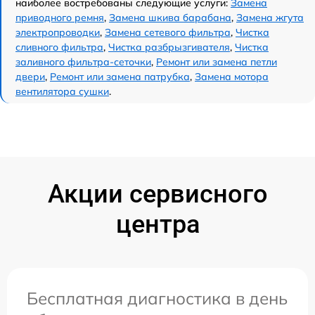
наиболее востребованы следующие услуги:
Замена
приводного ремня
,
Замена шкива барабана
,
Замена жгута
электропроводки
,
Замена сетевого фильтра
,
Чистка
сливного фильтра
,
Чистка разбрызгивателя
,
Чистка
заливного фильтра-сеточки
,
Ремонт или замена петли
двери
,
Ремонт или замена патрубка
,
Замена мотора
вентилятора сушки
.
Акции сервисного
центра
Бесплатная диагностика в день