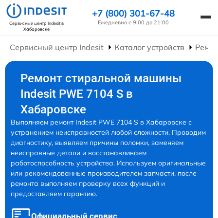
+7 (800) 301-67-48
Ежедневно с 9:00 до 21:00
Сервисный центр Indesit
в
Хабаровске
Сервисный центр Indesit
Каталог устройств
Ремо
Ремонт стиральной машины
Indesit PWE 7104 S в
Хабаровске
Выполняем ремонт Indesit PWE 7104 S в Хабаровске с
устранением неисправностей любой сложности. Проводим
диагностику, выявляем причины поломки, заменяем
неисправные детали и восстанавливаем
работоспособность устройства. Используем оригинальные
или рекомендованные производителем запчасти, после
ремонта выполняем проверку всех функций и
предоставляем гарантию.
Официальный сервис