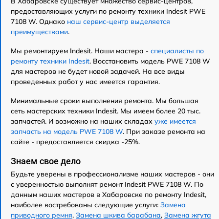
В Хабаровске существует множество сервис-центров,
предоставляющих услуги по ремонту техники Indesit PWE
7108 W. Однако
наш сервис-центр выделяется
преимуществами
.
Мы ремонтируем Indesit. Наши мастера -
специалисты по
ремонту техники Indesit
. Восстановить модель PWE 7108 W
для мастеров не будет новой задачей. На все виды
проведенных работ у нас имеется гарантия.
Минимальные сроки выполнения ремонта. Мы большая
сеть мастерских техники Indesit. Мы имеем более 20 тыс.
запчастей. И возможно на наших складах
уже имеется
запчасть на модель PWE 7108 W
. При заказе ремонта на
сайте - предоставляется скидка -25%.
Знаем свое дело
Будьте уверены в профессионализме наших мастеров - они
с уверенностью выполнят ремонт Indesit PWE 7108 W. По
данным наших мастеров в Хабаровске по ремонту Indesit,
наиболее востребованы следующие услуги:
Замена
приводного ремня
,
Замена шкива барабана
,
Замена жгута