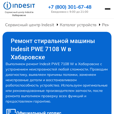
+7 (800) 301-67-48
Ежедневно с 9:00 до 21:00
Сервисный центр Indesit
в
Хабаровске
Сервисный центр Indesit
Каталог устройств
Ремо
Ремонт стиральной машины
Indesit PWE 7108 W в
Хабаровске
Выполняем ремонт Indesit PWE 7108 W в Хабаровске с
устранением неисправностей любой сложности. Проводим
диагностику, выявляем причины поломки, заменяем
неисправные детали и восстанавливаем
работоспособность устройства. Используем оригинальные
или рекомендованные производителем запчасти, после
ремонта выполняем проверку всех функций и
предоставляем гарантию.
Официальный сервис