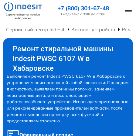
+7 (800) 301-67-48
Ежедневно с 9:00 до 21:00
Сервисный центр Indesit
в
Хабаровске
Сервисный центр Indesit
Каталог устройств
Ремо
Ремонт стиральной машины
Indesit PWSC 6107 W в
Хабаровске
Выполняем ремонт Indesit PWSC 6107 W в Хабаровске с
устранением неисправностей любой сложности. Проводим
диагностику, выявляем причины поломки, заменяем
неисправные детали и восстанавливаем
работоспособность устройства. Используем оригинальные
или рекомендованные производителем запчасти, после
ремонта выполняем проверку всех функций и
предоставляем гарантию.
Официальный сервис