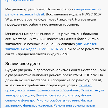
Мы ремонтируем Indesit. Наши мастера -
специалисты по
ремонту техники Indesit
. Восстановить модель PWSC 6107
W для мастеров не будет новой задачей. На все виды
проведенных работ у нас имеется гарантия.
Минимальные сроки выполнения ремонта. Мы большая
сеть мастерских техники Indesit. Мы имеем более 20 тыс.
запчастей. И возможно на наших складах
уже имеется
запчасть на модель PWSC 6107 W
. При заказе ремонта на
сайте - предоставляется скидка -25%.
Знаем свое дело
Будьте уверены в профессионализме наших мастеров - они
с уверенностью выполнят ремонт Indesit PWSC 6107 W. По
данным наших мастеров в Хабаровске по ремонту Indesit,
наиболее востребованы следующие услуги:
Замена
приводного ремня
,
Замена шкива барабана
,
Замена жгута
электропроводки
,
Замена сетевого фильтра
,
Чистка
сливного фильтра
,
Чистка разбрызгивателя
,
Чистка
заливного фильтра-сеточки
,
Ремонт или замена петли