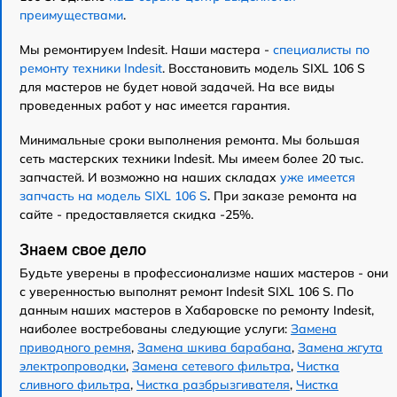
преимуществами
.
Мы ремонтируем Indesit. Наши мастера -
специалисты по
ремонту техники Indesit
. Восстановить модель SIXL 106 S
для мастеров не будет новой задачей. На все виды
проведенных работ у нас имеется гарантия.
Минимальные сроки выполнения ремонта. Мы большая
сеть мастерских техники Indesit. Мы имеем более 20 тыс.
запчастей. И возможно на наших складах
уже имеется
запчасть на модель SIXL 106 S
. При заказе ремонта на
сайте - предоставляется скидка -25%.
Знаем свое дело
Будьте уверены в профессионализме наших мастеров - они
с уверенностью выполнят ремонт Indesit SIXL 106 S. По
данным наших мастеров в Хабаровске по ремонту Indesit,
наиболее востребованы следующие услуги:
Замена
приводного ремня
,
Замена шкива барабана
,
Замена жгута
электропроводки
,
Замена сетевого фильтра
,
Чистка
сливного фильтра
,
Чистка разбрызгивателя
,
Чистка