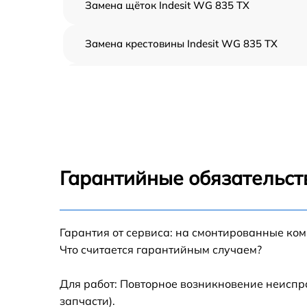
Замена щёток Indesit WG 835 TX
Замена крестовины Indesit WG 835 TX
Корпусный ремонт (замена резинок,
креплений, кнопок) Indesit WG 835 TX
Ремонт платы управления (восстановление)
Indesit WG 835 TX
Замена блока управления Indesit WG 835 T
Гарантийные обязательст
Ремонт/замена датчика температуры Indesit
WG 835 TX
Гарантия от сервиса: на смонтированные ко
Замена УБЛ Indesit WG 835 TX
Что считается гарантийным случаем?
Замена циркуляционного насоса Indesit W
835 TX
Для работ: Повторное возникновение неиспр
запчасти).