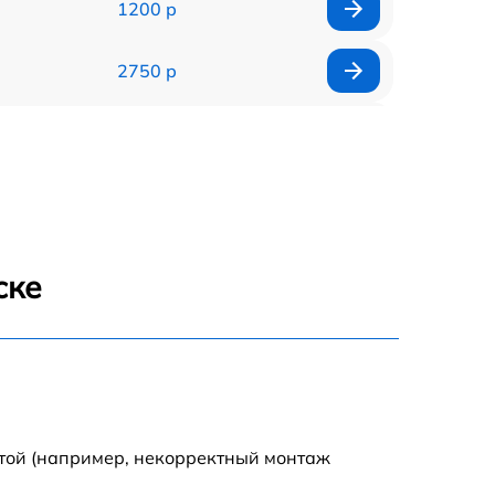
1200 р
2750 р
850 р
2450 р
1800 р
ске
1100 р
1100 р
1800 р
отой (например, некорректный монтаж