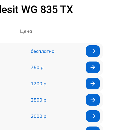
esit WG 835 TX
Цена
бесплатно
750 р
1200 р
2800 р
2000 р