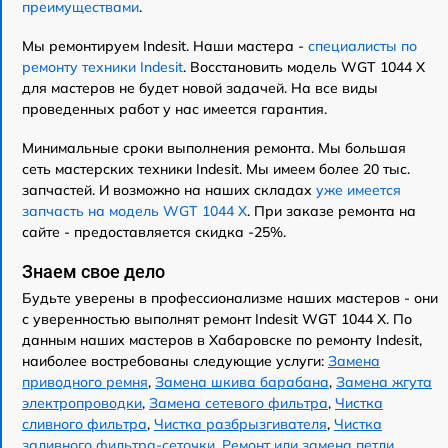
преимуществами
.
Мы ремонтируем Indesit. Наши мастера -
специалисты по
ремонту техники Indesit
. Восстановить модель WGT 1044 X
для мастеров не будет новой задачей. На все виды
проведенных работ у нас имеется гарантия.
Минимальные сроки выполнения ремонта. Мы большая
сеть мастерских техники Indesit. Мы имеем более 20 тыс.
запчастей. И возможно на наших складах
уже имеется
запчасть на модель WGT 1044 X
. При заказе ремонта на
сайте - предоставляется скидка -25%.
Знаем свое дело
Будьте уверены в профессионализме наших мастеров - они
с уверенностью выполнят ремонт Indesit WGT 1044 X. По
данным наших мастеров в Хабаровске по ремонту Indesit,
наиболее востребованы следующие услуги:
Замена
приводного ремня
,
Замена шкива барабана
,
Замена жгута
электропроводки
,
Замена сетевого фильтра
,
Чистка
сливного фильтра
,
Чистка разбрызгивателя
,
Чистка
заливного фильтра-сеточки
,
Ремонт или замена петли