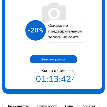
Скидка по
-20%
предварительной
записи на сайте
Цены на ремонт
Конец акции
01:13:41
Преимущества
Этапы работ
Цены
Гарантия
М