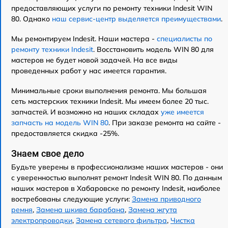
предоставляющих услуги по ремонту техники Indesit WIN
80. Однако
наш сервис-центр выделяется преимуществами
.
Мы ремонтируем Indesit. Наши мастера -
специалисты по
ремонту техники Indesit
. Восстановить модель WIN 80 для
мастеров не будет новой задачей. На все виды
проведенных работ у нас имеется гарантия.
Минимальные сроки выполнения ремонта. Мы большая
сеть мастерских техники Indesit. Мы имеем более 20 тыс.
запчастей. И возможно на наших складах
уже имеется
запчасть на модель WIN 80
. При заказе ремонта на сайте -
предоставляется скидка -25%.
Знаем свое дело
Будьте уверены в профессионализме наших мастеров - они
с уверенностью выполнят ремонт Indesit WIN 80. По данным
наших мастеров в Хабаровске по ремонту Indesit, наиболее
востребованы следующие услуги:
Замена приводного
ремня
,
Замена шкива барабана
,
Замена жгута
электропроводки
,
Замена сетевого фильтра
,
Чистка