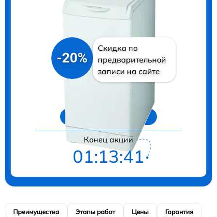
Скидка по
-20%
предварительной
записи на сайте
Цены на ремонт
Конец акции
01:13:40
Преимущества
Этапы работ
Цены
Гарантия
М