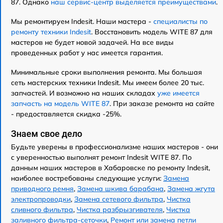
87. Однако
наш сервис-центр выделяется преимуществами
.
Мы ремонтируем Indesit. Наши мастера -
специалисты по
ремонту техники Indesit
. Восстановить модель WITE 87 для
мастеров не будет новой задачей. На все виды
проведенных работ у нас имеется гарантия.
Минимальные сроки выполнения ремонта. Мы большая
сеть мастерских техники Indesit. Мы имеем более 20 тыс.
запчастей. И возможно на наших складах
уже имеется
запчасть на модель WITE 87
. При заказе ремонта на сайте
- предоставляется скидка -25%.
Знаем свое дело
Будьте уверены в профессионализме наших мастеров - они
с уверенностью выполнят ремонт Indesit WITE 87. По
данным наших мастеров в Хабаровске по ремонту Indesit,
наиболее востребованы следующие услуги:
Замена
приводного ремня
,
Замена шкива барабана
,
Замена жгута
электропроводки
,
Замена сетевого фильтра
,
Чистка
сливного фильтра
,
Чистка разбрызгивателя
,
Чистка
заливного фильтра-сеточки
,
Ремонт или замена петли