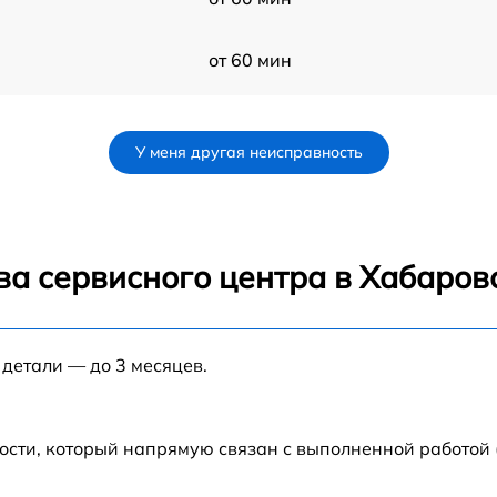
от 60 мин
от 60 мин
У меня другая неисправность
от 60 мин
от 60 мин
ва сервисного центра в Хабаров
от 60 мин
 детали — до 3 месяцев.
от 60 мин
от 60 мин
ости, который напрямую связан с выполненной работой 
от 60 мин