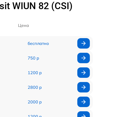
t WIUN 82 (CSI)
Цена
бесплатно
750 р
1200 р
2800 р
2000 р
1200 р