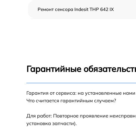
Ремонт сенсора Indesit THP 642 IX
Ремонт переключателя Indesit THP 642 IX
Разблокировка варочной панели Indesit TH
642 IX
Замена панели управления Indesit THP 642
IX
Гарантийные обязательст
Ремонт модуля управления Indesit THP 642 
Гарантия от сервиса: на установленные нами
Замена сенсора Indesit THP 642 IX
Что считается гарантийным случаем?
Для работ: Повторное проявление неисправн
установка запчасти).