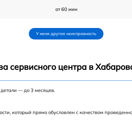
от 60 мин
от 60 мин
У меня другая неисправность
P
от 60 мин
от 60 мин
ва сервисного центра в Хабаров
IX
от 60 мин
 детали — до 3 месяцев.
от 60 мин
ости, который прямо обусловлен с качеством проведенн