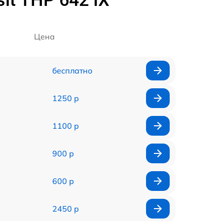
it THP 642 IX
Цена
бесплатно
1250 р
1100 р
900 р
600 р
2450 р