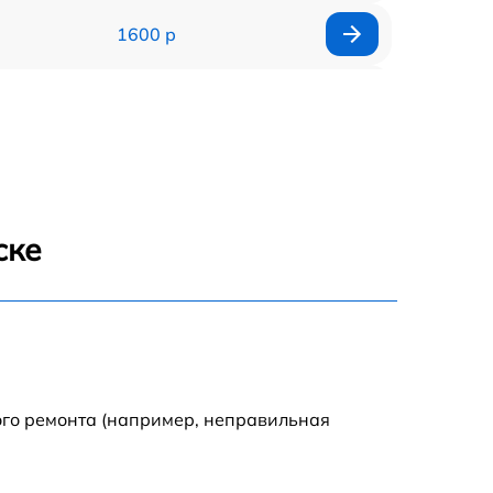
1600 р
750 р
600 р
1600 р
ске
1900 р
1600 р
ого ремонта (например, неправильная