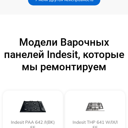
Модели Варочных
панелей Indesit, которые
мы ремонтируем
Indesit PAA 642 /I(BK)
Indesit THP 641 W/IX/I
EE
EE