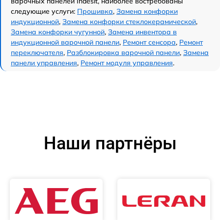
варочных панелей Indesit, наиболее востребованы
следующие услуги:
Прошивка
,
Замена конфорки
индукционной
,
Замена конфорки стеклокерамической
,
Замена конфорки чугунной
,
Замена инвентора в
индукционной варочной панели
,
Ремонт сенсора
,
Ремонт
переключателя
,
Разблокировка варочной панели
,
Замена
панели управления
,
Ремонт модуля управления
.
Наши партнёры