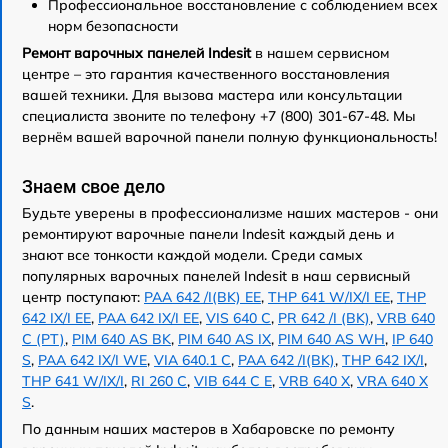
Профессиональное восстановление с соблюдением всех
норм безопасности
Ремонт варочных панелей Indesit
в нашем сервисном
центре – это гарантия качественного восстановления
вашей техники. Для вызова мастера или консультации
специалиста звоните по телефону +7 (800) 301-67-48. Мы
вернём вашей варочной панели полную функциональность!
Знаем свое дело
Будьте уверены в профессионализме наших мастеров - они
ремонтируют варочные панели Indesit каждый день и
знают все тонкости каждой модели. Среди самых
популярных варочных панелей Indesit в наш сервисный
центр поступают:
PAA 642 /I(BK) EE
,
THP 641 W/IX/I EE
,
THP
642 IX/I EE
,
PAA 642 IX/I EE
,
VIS 640 C
,
PR 642 /I (BK)
,
VRB 640
C (PT)
,
PIM 640 AS BK
,
PIM 640 AS IX
,
PIM 640 AS WH
,
IP 640
S
,
PAA 642 IX/I WE
,
VIA 640.1 C
,
PAA 642 /I(BK)
,
THP 642 IX/I
,
THP 641 W/IX/I
,
RI 260 C
,
VIB 644 C E
,
VRB 640 X
,
VRA 640 X
S
.
По данным наших мастеров в Хабаровске по ремонту